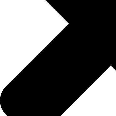
Mai 4, 2018
Pflege für Angehörige – Unterstützung, auf die Sie vertrauen
können
Schreibe einen Kommentar
Deine E-Mail-Adresse wird nicht veröffentlicht.
Erforderliche Felder sind mit
*
markiert