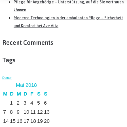
Pflege für Angehörige – Unterstützung, auf die Sie vertrauen
können
Moderne Technologien in der ambulanten Pflege – Sicherheit
und Komfort bei Ave Vita
Recent Comments
Tags
Doctor
Mai 2018
M
D
M
D
F
S
S
1
2
3
4
5
6
7
8
9
10
11
12
13
14
15
16
17
18
19
20